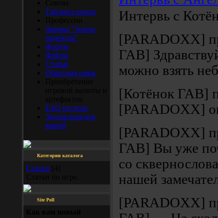
Союзы
Таблица опыта
Интервь с Котё
Профессии
Законы "Земли
[PARADOXX] пр
надежды"
Форум
ГАВ] Здравствуй
Файлы
Статьи
можно взять не
Обратная связь
Приобретение
игровой валюты и
[Котёнок ГАВ] 
артефактов
[PARADOXX] ок
FAQ по игре
Энциклопедия
вещей
[PARADOXX] пр
ГАВ] Вы уже по
Категории каталога
со сквернослов
Статьи
[4]
нашей замечат
Статьи по игре.
[PARADOXX] пр
Site Poll
Как вам новый