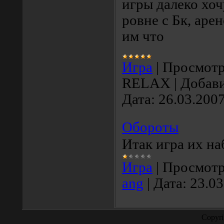
игры далеко хочу
ровне с Бк, арен
им что
Игра
|
Просмотр
RELAX
|
Добави
Дата:
26.03.200
Обороты
Итак игра их на
Игра
|
Просмотр
ang
|
Дата:
23.03
Copyr