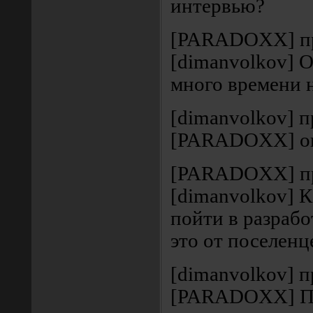
интервью?
[PARADOXX] п
[dimanvolkov] 
много времени н
[dimanvolkov] 
[PARADOXX] оке
[PARADOXX] п
[dimanvolkov] К
пойти в разрабо
это от поселен
[dimanvolkov] 
[PARADOXX] По