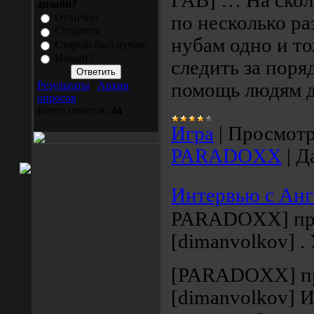
ГАВ] … На скол
дизайн?
Отлично
по несколько ра
Сгодится
нубам одно и то
Старый был лучше
Новый?
следить за поря
помощь людям д
Результаты
|
Архив
опросов
Всего ответов:
44
Игра
|
Просмотр
PARADOXX
|
Д
Интервью с Анг
PARADOXX] пр
[dimanvolkov] .
[PARADOXX] п
[dimanvolkov] И