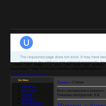
">
" width="889" height="121" play="true" loop="true" wmode="
pluginspage="http://www.macromedia.com/go/getflashplayer">
Site home
|
Register now
|
Log in
Site Menu
Начало
» Статьи
Новости
История
Всего материалов в каталоге:
Устав
Показано материалов:
1-3
Состав
Вступление
Интервь с Анге