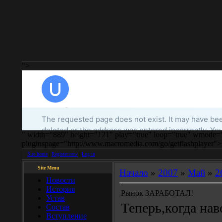
">
" width="889" height="121" play="true" loop="true" wmode="
pluginspage="http://www.macromedia.com/go/getflashplayer">
Site home
|
Register now
|
Log in
Site Menu
Начало
»
2007
»
Май
»
2
Новости
История
Рынок ЗАРАБОТАЛ!
Устав
Теперь,когда нав
Состав
Вступление