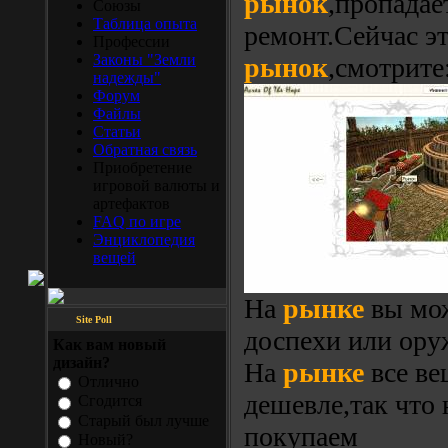
рынок
,пропадае
Союзы
Таблица опыта
ремонт.Сейчас э
Профессии
Законы "Земли
рынок
,смотрите
надежды"
Форум
Файлы
Статьи
Обратная связь
Приобретение
игровой валюты и
артефактов
FAQ по игре
Энциклопедия
вещей
На
рынке
вы мож
Site Poll
доспехи или ору
Как вам новый
дизайн?
На
рынке
все ве
Отлично
дешевле,так что 
Сгодится
Старый был лучше
покупаем
Новый?