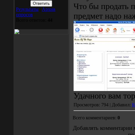
Что бы продать 
Результаты
|
Архив
предмет надо наж
опросов
Всего ответов:
44
Удачного вам тор
Просмотров: 794 | Добавил:
Всего комментариев:
0
Добавлять комментарии 
по